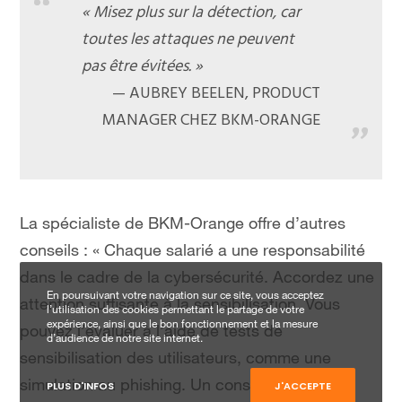
« Misez plus sur la détection, car
toutes les attaques ne peuvent
pas être évitées. »
AUBREY BEELEN, PRODUCT
MANAGER CHEZ BKM-ORANGE
La spécialiste de BKM-Orange offre d’autres
conseils : « Chaque salarié a une responsabilité
dans le cadre de la cybersécurité. Accordez une
En poursuivant votre navigation sur ce site, vous acceptez
attention suffisante à la sensibilisation. Vous
l’utilisation des cookies permettant le partage de votre
expérience, ainsi que le bon fonctionnement et la mesure
pouvez l’évaluer à l’aide de tests de
d’audience de notre site internet.
sensibilisation des utilisateurs, comme une
simulation au phishing. Un conseil
PLUS D'INFOS
J'ACCEPTE