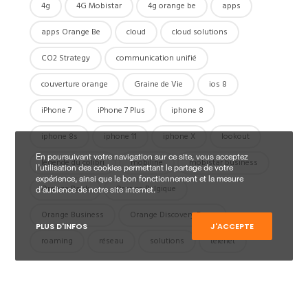
4g
4G Mobistar
4g orange be
apps
apps Orange Be
cloud
cloud solutions
CO2 Strategy
communication unifié
couverture orange
Graine de Vie
ios 8
iPhone 7
iPhone 7 Plus
iphone 8
iphone 8s
iphone 11
iphone X
lookout
En poursuivant votre navigation sur ce site, vous acceptez
légende du colibri
mobiline
mobistar business
l’utilisation des cookies permettant le partage de votre
expérience, ainsi que le bon fonctionnement et la mesure
Orange Bank
Orange Belgique
d’audience de notre site internet.
Orange Business
Orange Discovery Days
PLUS D'INFOS
J'ACCEPTE
roaming
réseau
solutions
telenet