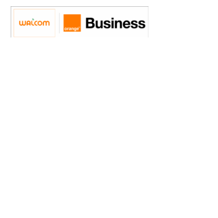
Walcom Business Solutions SA est une filiale du groupe
Orange depuis 2015.
Walcom a vocation de s’adresser à une clientèle
professionnelle composée principalement de petites et
moyennes entreprises. Walcom Business Solutions associé à
Orange, c’est la flexibilité d’une PME et la force d’un groupe.
CONTACTEZ-NOUS !
Rue Phocas Lejeune 24
5032 Isnes