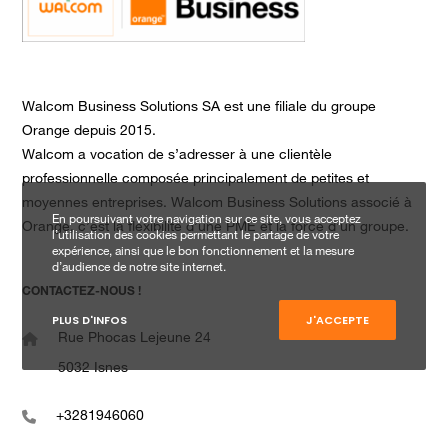
Walcom Business Solutions SA est une filiale du groupe
Orange depuis 2015.
Walcom a vocation de s’adresser à une clientèle
professionnelle composée principalement de petites et
moyennes entreprises. Walcom Business Solutions associé à
En poursuivant votre navigation sur ce site, vous acceptez
Orange, c’est la flexibilité d’une PME et la force d’un groupe.
l’utilisation des cookies permettant le partage de votre
expérience, ainsi que le bon fonctionnement et la mesure
d’audience de notre site internet.
CONTACTEZ-NOUS !
PLUS D'INFOS
J'ACCEPTE
Rue Phocas Lejeune 24
5032 Isnes
+3281946060