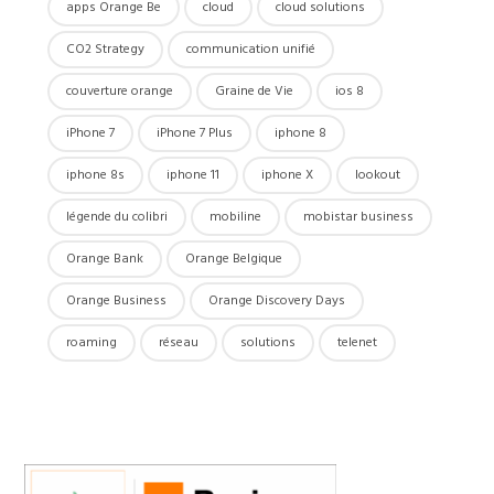
apps Orange Be
cloud
cloud solutions
CO2 Strategy
communication unifié
couverture orange
Graine de Vie
ios 8
iPhone 7
iPhone 7 Plus
iphone 8
iphone 8s
iphone 11
iphone X
lookout
légende du colibri
mobiline
mobistar business
Orange Bank
Orange Belgique
Orange Business
Orange Discovery Days
roaming
réseau
solutions
telenet