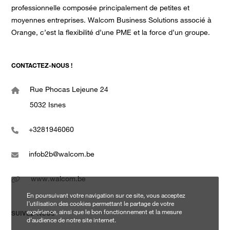
professionnelle composée principalement de petites et
moyennes entreprises. Walcom Business Solutions associé à
Orange, c’est la flexibilité d’une PME et la force d’un groupe.
CONTACTEZ-NOUS !
Rue Phocas Lejeune 24
5032 Isnes
+3281946060
infob2b@walcom.be
www.walcom.be
En poursuivant votre navigation sur ce site, vous acceptez
l’utilisation des cookies permettant le partage de votre
expérience, ainsi que le bon fonctionnement et la mesure
SUIVEZ-NOUS
d’audience de notre site internet.