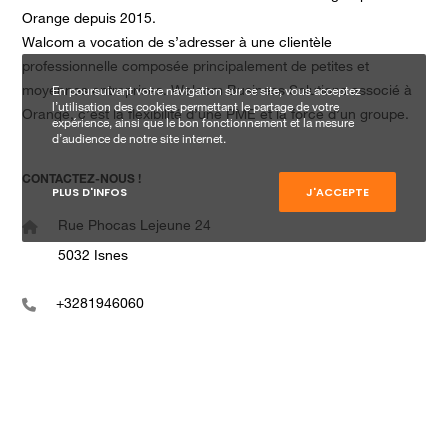
Orange depuis 2015.
Walcom a vocation de s’adresser à une clientèle
professionnelle composée principalement de petites et
moyennes entreprises. Walcom Business Solutions associé à
En poursuivant votre navigation sur ce site, vous acceptez
l’utilisation des cookies permettant le partage de votre
Orange, c’est la flexibilité d’une PME et la force d’un groupe.
expérience, ainsi que le bon fonctionnement et la mesure
d’audience de notre site internet.
CONTACTEZ-NOUS !
PLUS D'INFOS
J'ACCEPTE
Rue Phocas Lejeune 24
5032 Isnes
+3281946060
infob2b@walcom.be
www.walcom.be