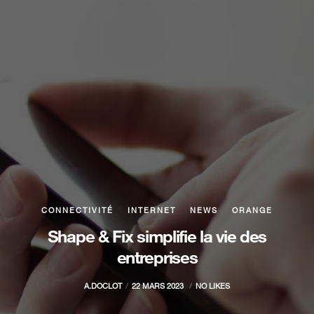
CONNECTIVITÉ
INTERNET
NEWS
ORANGE
Shape & Fix simplifie la vie des
entreprises
A.DOCLOT
22 MARS 2023
NO LIKES