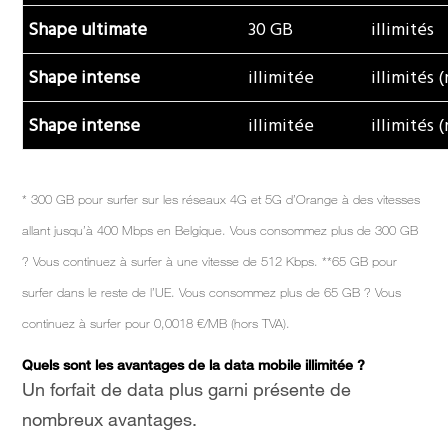
Shape ultimate
30 GB
illimités
Shape intense
illimitée
illimités 
Shape intense
illimitée
illimités 
* 300 GB pour surfer sur les réseaux 4G et 5G d’Orange à des vitesses
allant jusqu’à 400 Mbps en Belgique. Vous consommez plus de 300 GB
? Vous continuez à surfer à une vitesse de 512 Kbps. **65 GB pour
surfer dans le reste de l’UE. Vous consommez plus de 65 GB ? Vous
continuez à surfer pour 0,0018 €/MB (hors TVA).
Quels sont les avantages de la data mobile illimitée ?
Un forfait de data plus garni présente de
nombreux avantages.