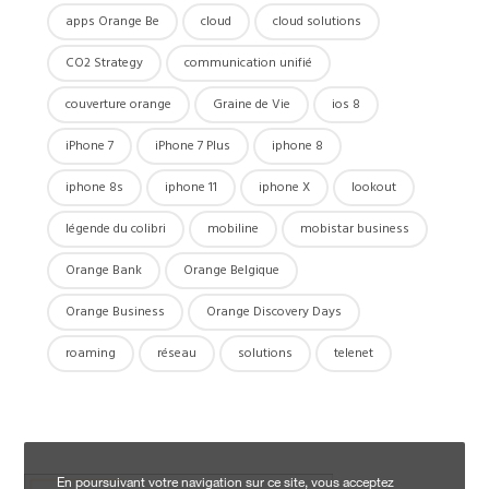
apps Orange Be
cloud
cloud solutions
CO2 Strategy
communication unifié
couverture orange
Graine de Vie
ios 8
iPhone 7
iPhone 7 Plus
iphone 8
iphone 8s
iphone 11
iphone X
lookout
légende du colibri
mobiline
mobistar business
Orange Bank
Orange Belgique
Orange Business
Orange Discovery Days
roaming
réseau
solutions
telenet
En poursuivant votre navigation sur ce site, vous acceptez