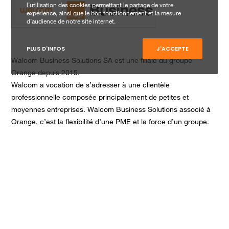
l’utilisation des cookies permettant le partage de votre
expérience, ainsi que le bon fonctionnement et la mesure
d’audience de notre site internet.
PLUS D'INFOS
J'ACCEPTE
Walcom Business Solutions SA est une filiale du groupe
Orange depuis 2015.
Walcom a vocation de s’adresser à une clientèle
professionnelle composée principalement de petites et
moyennes entreprises. Walcom Business Solutions associé à
Orange, c’est la flexibilité d’une PME et la force d’un groupe.
CONTACTEZ-NOUS !
Rue Phocas Lejeune 24
5032 Isnes
+3281946060