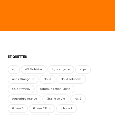
ÉTIQUETTES
4g
4G Mobistar
4g orange be
apps
apps Orange Be
cloud
cloud solutions
CO2 Strategy
communication unifié
couverture orange
Graine de Vie
ios 8
iPhone 7
iPhone 7 Plus
iphone 8