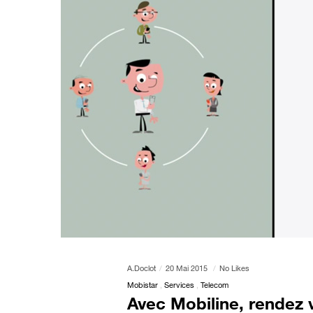
A.doclot
20 Mai 2015
No Likes
Mobistar
Services
Telecom
Avec Mobiline, rendez v