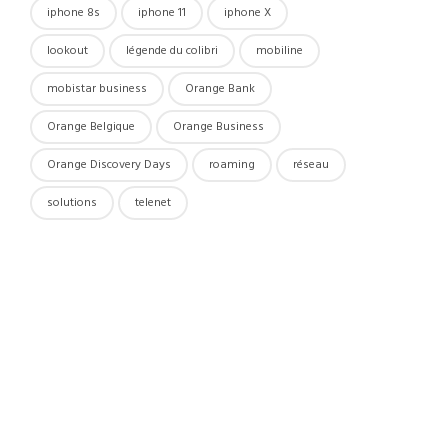
iphone 8s
iphone 11
iphone X
lookout
légende du colibri
mobiline
mobistar business
Orange Bank
Orange Belgique
Orange Business
Orange Discovery Days
roaming
réseau
solutions
telenet