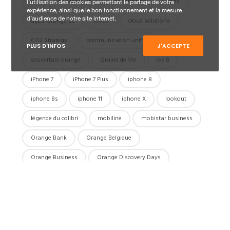
4g
4G Mobistar
4g orange be
apps
l’utilisation des cookies permettant le partage de votre
expérience, ainsi que le bon fonctionnement et la mesure
apps Orange Be
cloud
cloud solutions
d’audience de notre site internet.
CO2 Strategy
communication unifié
PLUS D'INFOS
J'ACCEPTE
couverture orange
Graine de Vie
ios 8
iPhone 7
iPhone 7 Plus
iphone 8
iphone 8s
iphone 11
iphone X
lookout
légende du colibri
mobiline
mobistar business
Orange Bank
Orange Belgique
Orange Business
Orange Discovery Days
roaming
réseau
solutions
telenet