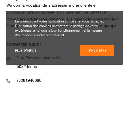
Walcom a vocation de s’adresser à une clientèle
professionnelle composée principalement de petites et
moyennes entreprises. Walcom Business Solutions associé à
En poursuivant votre navigation sur ce site, vous acceptez
Orange, c’est la flexibilité d’une PME et la force d’un groupe.
l’utilisation des cookies permettant le partage de votre
expérience, ainsi que le bon fonctionnement et la mesure
d’audience de notre site internet.
CONTACTEZ-NOUS !
PLUS D'INFOS
J'ACCEPTE
Rue Phocas Lejeune 24
5032 Isnes
+3281946060
infob2b@walcom.be
www.walcom.be
SUIVEZ-NOUS