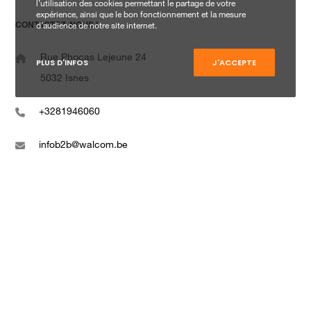
l’utilisation des cookies permettant le partage de votre
expérience, ainsi que le bon fonctionnement et la mesure
CONTACTEZ-NOUS !
d’audience de notre site internet.
Rue Phocas Lejeune 24
PLUS D'INFOS
J'ACCEPTE
5032 Isnes
+3281946060
infob2b@walcom.be
www.walcom.be
SUIVEZ-NOUS