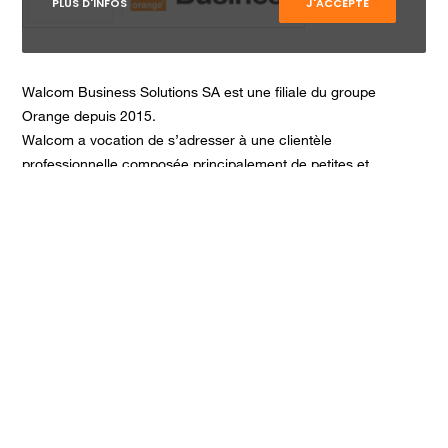
PLUS D'INFOS
J'ACCEPTE
Walcom Business Solutions SA est une filiale du groupe
Orange depuis 2015.
Walcom a vocation de s’adresser à une clientèle
professionnelle composée principalement de petites et
moyennes entreprises. Walcom Business Solutions associé à
Orange, c’est la flexibilité d’une PME et la force d’un groupe.
CONTACTEZ-NOUS !
Rue Phocas Lejeune 24
5032 Isnes
+3281946060