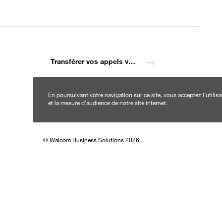
Walcom Business Solutions SA est une filiale du groupe
Walcom a vocation de s’adresser à une clientèle profes
principalement de petites et moyennes entreprises. Wal
Orange, c’est la flexibilité d’une PME et la force d’un gr
Transférer vos appels vers votre Voice Mail (Call Filter)
En poursuivant votre navigation sur ce site, vous acceptez l’utili
et la mesure d’audience de notre site internet.
© Walcom Business Solutions 2026