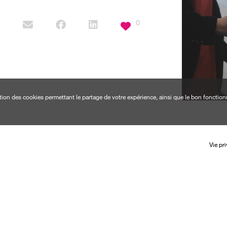
+3281946060
 Orange depuis 2015.
0
sionnelle composée
infob2b@walcom.be
com Business Solutions associé à
oupe.
www.walcom.be
sation des cookies permettant le partage de votre expérience, ainsi que le bon foncti
Vie pr