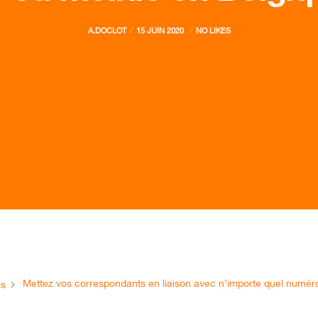
A.DOCLOT
15 JUIN 2020
NO LIKES
Mettez vos correspondants en liaison avec n’importe quel numéro 
ls