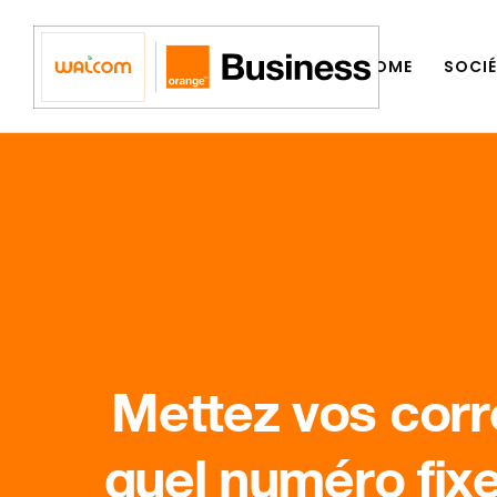
HOME
SOCIÉ
Mettez vos corr
quel numéro fixe