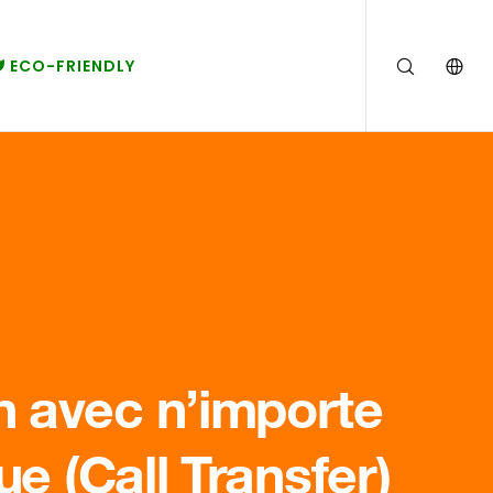
ECO-FRIENDLY
n avec n’importe
e (Call Transfer)