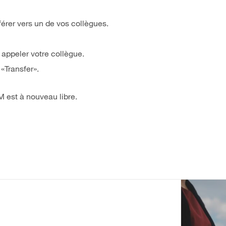
érer vers un de vos collègues.
 appeler votre collègue.
«Transfer».
M est à nouveau libre.
CONTACTEZ-NOUS !
Rue Phocas Lejeune 24
5032 Isnes