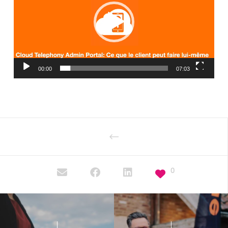
00:00
07:03
0