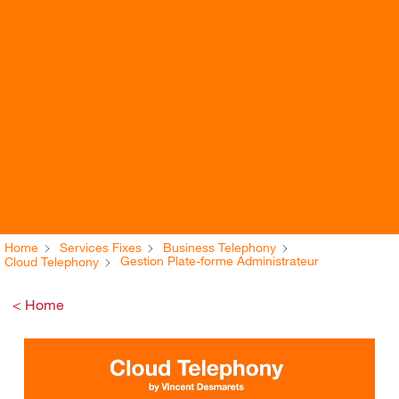
Home
Services Fixes
Business Telephony
Gestion Plate-forme Administrateur
Cloud Telephony
< Home
Video
Player