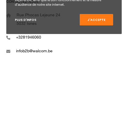
expérience, ainsi que le bon fonctionnement et la mesure
CONTACTEZ-NOUS !
d’audience de notre site internet.
Rue Phocas Lejeune 24
PLUS D'INFOS
J'ACCEPTE
5032 Isnes
+3281946060
infob2b@walcom.be
www.walcom.be
SUIVEZ-NOUS