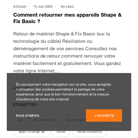
A.doclot
15 Juin 2020
No Likes
Comment retourner mes appareils Shape &
Fix Basic ?
Retour de matériel Shape & Fix Basic (sur la
technologie du câble) Résiliation ou
déménagement de vos services Consultez nos
instructions de retour comment renvoyer votre
matériel facilement et gratuitement. Vous gardez
votre ligne Internet,…
En poursuivant votre navigation sur ce site, vous acceptez
LIRE PLUS
l’utilisation des cookies permettant le partage de votre
expérience, ainsi que le bon fonctionnement et la mesure
d’audience de notre site internet.
ÉTIQUETTES
PLUS D'INFOS
J'ACCEPTE
4g
4G Mobistar
4g orange be
apps
apps Orange Be
cloud
cloud solutions