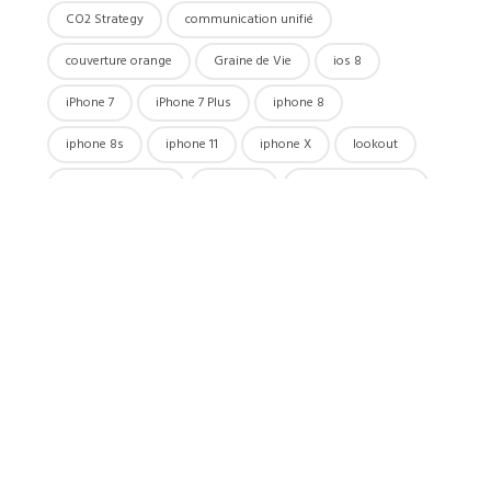
CO2 Strategy
communication unifié
couverture orange
Graine de Vie
ios 8
iPhone 7
iPhone 7 Plus
iphone 8
iphone 8s
iphone 11
iphone X
lookout
légende du colibri
mobiline
mobistar business
Orange Bank
Orange Belgique
Orange Business
Orange Discovery Days
roaming
réseau
solutions
telenet