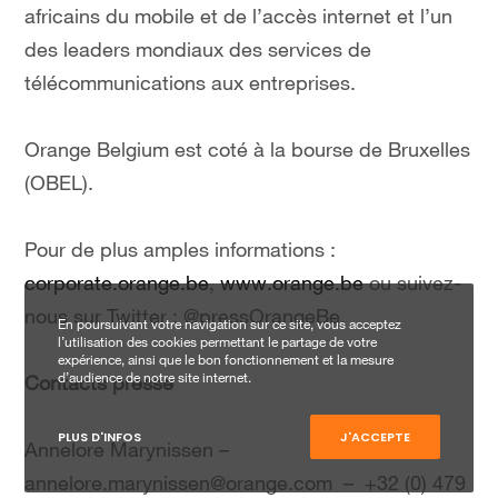
africains du mobile et de l’accès internet et l’un
des leaders mondiaux des services de
télécommunications aux entreprises.
Orange Belgium est coté à la bourse de Bruxelles
(OBEL).
Pour de plus amples informations :
corporate.orange.be
,
www.orange.be
ou suivez-
nous sur Twitter : @pressOrangeBe.
En poursuivant votre navigation sur ce site, vous acceptez
l’utilisation des cookies permettant le partage de votre
expérience, ainsi que le bon fonctionnement et la mesure
d’audience de notre site internet.
Contacts presse
PLUS D'INFOS
J'ACCEPTE
Annelore Marynissen –
annelore.marynissen@orange.com – +32 (0) 479