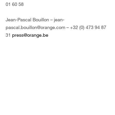
01 60 58
Jean-Pascal Bouillon – jean-
pascal.bouillon@orange.com – +32 (0) 473 94 87
31
press@orange.be
Contact investisseurs
Siddy Jobe – ir@orange.be – +32(0)2 745 80 92