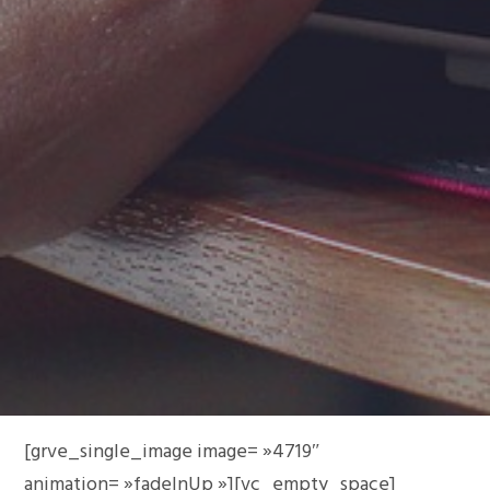
[grve_single_image image= »4719″
animation= »fadeInUp »][vc_empty_space]