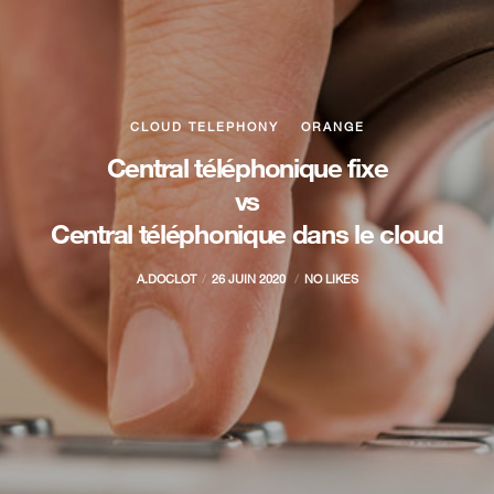
CLOUD TELEPHONY
ORANGE
Central téléphonique fixe
vs
Central téléphonique dans le cloud
A.DOCLOT
26 JUIN 2020
NO LIKES