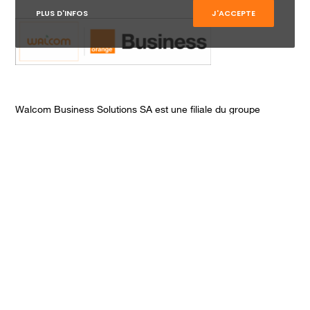
PLUS D'INFOS
J'ACCEPTE
Walcom Business Solutions SA est une filiale du groupe
Orange depuis 2015.
Walcom a vocation de s’adresser à une clientèle
professionnelle composée principalement de petites et
moyennes entreprises. Walcom Business Solutions associé à
Orange, c’est la flexibilité d’une PME et la force d’un groupe.
CONTACTEZ-NOUS !
Rue Phocas Lejeune 24
5032 Isnes