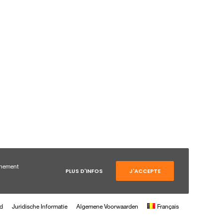
VOLG ONS
onnement
PLUS D'INFOS
J'ACCEPTE
id
Juridische Informatie
Algemene Voorwaarden
Français