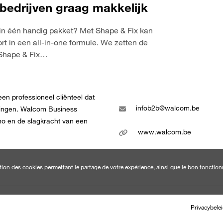
bedrijven graag makkelijk
CONTACTEER ONS!
 in één handig pakket? Met Shape & Fix kan
ort in een all-in-one formule. We zetten de
Rue Phocas Lejeune 24
. Shape & Fix…
5032 Isnes
+3281946060
teronderneming van de Orange
en professioneel cliënteel dat
infob2b@walcom.be
emingen. Walcom Business
kmo en de slagkracht van een
www.walcom.be
sation des cookies permettant le partage de votre expérience, ainsi que le bon foncti
Privacybele