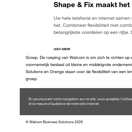
Shape & Fix maakt het 
Uw hele telefonie en internet samen
het. Combineer flexibiliteit met comf
belangrijkste voordelen op een rijtje
LEES MEER
Walcom Business Solutions SA is sinds 2015 een doch
Groep. De roeping van Walcom is om zich te richten op e
voornamelijk bestaat uit kleine en middelgrote ondern
Solutions en Orange staan voor de flexibiliteit van een 
groep.
En poursuivant votre navigation sur ce site, vous acceptez l’utili
et la mesure d’audience de notre site internet.
© Walcom Business Solutions 2026