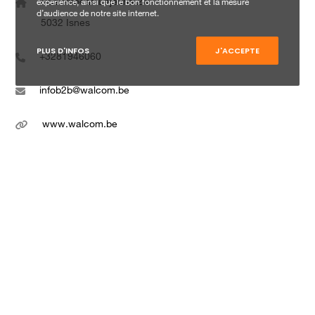
Rue Phocas Lejeune 24
expérience, ainsi que le bon fonctionnement et la mesure
d’audience de notre site internet.
5032 Isnes
PLUS D'INFOS
J'ACCEPTE
+3281946060
infob2b@walcom.be
www.walcom.be
VOLG ONS
© Walcom Business Solutions 2026