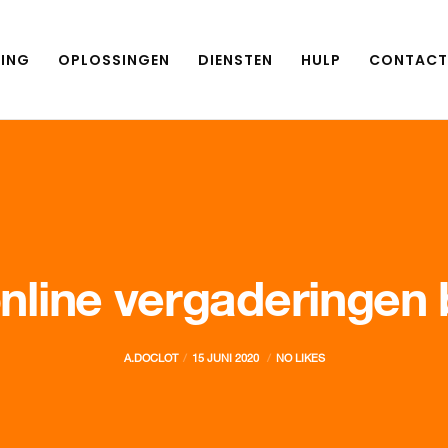
ING
OPLOSSINGEN
DIENSTEN
HULP
CONTACT
online vergaderingen 
A.DOCLOT
15 JUNI 2020
NO LIKES