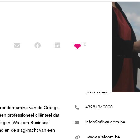
0
CONTACTEER ONS!
Rue Phocas Lejeune 24
5032 Isnes
+3281946060
teronderneming van de Orange
en professioneel cliënteel dat
infob2b@walcom.be
emingen. Walcom Business
kmo en de slagkracht van een
www.walcom.be