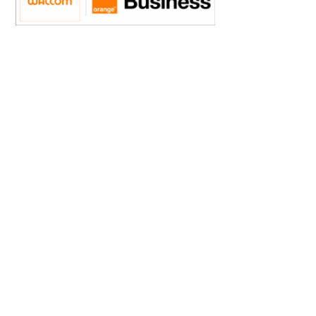
Walcom Business Solutions SA is sinds 2015 een
dochteronderneming van de Orange Groep. De roeping van
Walcom is om zich te richten op een professioneel cliënteel dat
voornamelijk bestaat uit kleine en middelgrote ondernemingen.
Walcom Business Solutions en Orange staan voor de
flexibiliteit van een kmo en de slagkracht van een groep.
CONTACTEER ONS!
Rue Phocas Lejeune 24
5032 Isnes
+3281946060