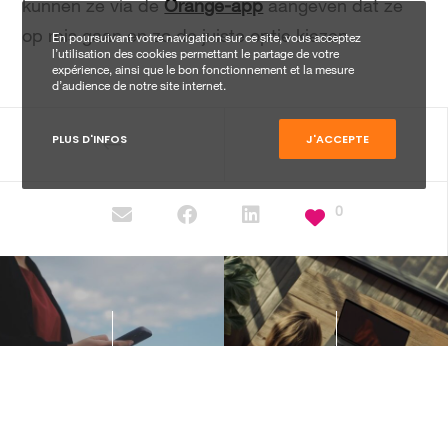
kunnen ze via de
Orange-app
aangeven dat ze
op reis gaan en zo de juiste optie kiezen.
En poursuivant votre navigation sur ce site, vous acceptez
l’utilisation des cookies permettant le partage de votre
expérience, ainsi que le bon fonctionnement et la mesure
d’audience de notre site internet.
PLUS D'INFOS
J'ACCEPTE
0