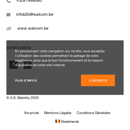
+3281946060
infob2b@walcom.be
www.walcom.be
SUIVEZ-NOUS
En poursuivant votre navigation sur ce site, vous acceptez
l’utilisation des cookies permettant le partage de votre
expérience, ainsi que le bon fonctionnement et la mesure
d’audience de notre site internet.
PLUS D'INFOS
J'ACCEPTE
© A.S. Mobility 2025
Vie privée
Mentions Légales
Conditions Générales
Nederlands