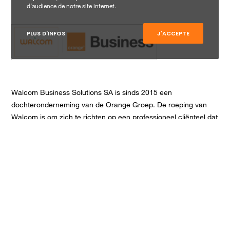
d’audience de notre site internet.
PLUS D'INFOS
J'ACCEPTE
Walcom Business Solutions SA is sinds 2015 een
dochteronderneming van de Orange Groep. De roeping van
Walcom is om zich te richten op een professioneel cliënteel dat
voornamelijk bestaat uit kleine en middelgrote ondernemingen.
Walcom Business Solutions en Orange staan voor de
flexibiliteit van een kmo en de slagkracht van een groep.
CONTACTEER ONS!
Rue Phocas Lejeune 24
5032 Isnes