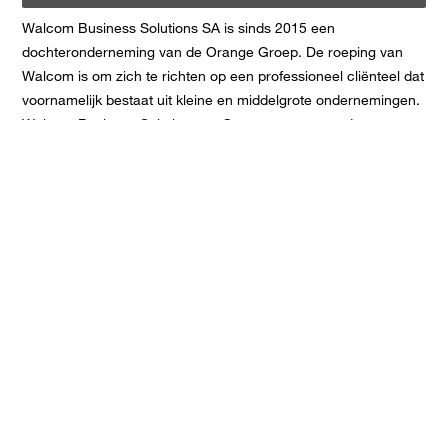
Walcom Business Solutions SA is sinds 2015 een
dochteronderneming van de Orange Groep. De roeping van
Walcom is om zich te richten op een professioneel cliënteel dat
voornamelijk bestaat uit kleine en middelgrote ondernemingen.
Walcom Business Solutions en Orange staan voor de
flexibiliteit van een kmo en de slagkracht van een groep.
CONTACTEER ONS!
Rue Phocas Lejeune 24
5032 Isnes
+3281946060
infob2b@walcom.be
www.walcom.be