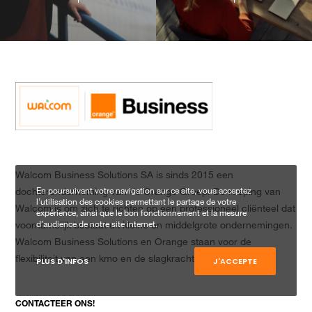
Walcom Business Solutions SA is sinds 2015 een
En poursuivant votre navigation sur ce site, vous acceptez
dochteronderneming van de Orange Groep. De roeping van
l’utilisation des cookies permettant le partage de votre
Walcom is om zich te richten op een professioneel cliënteel dat
expérience, ainsi que le bon fonctionnement et la mesure
d’audience de notre site internet.
voornamelijk bestaat uit kleine en middelgrote ondernemingen.
Walcom Business Solutions en Orange staan voor de
flexibiliteit van een kmo en de slagkracht van een groep.
PLUS D'INFOS
J'ACCEPTE
CONTACTEER ONS!