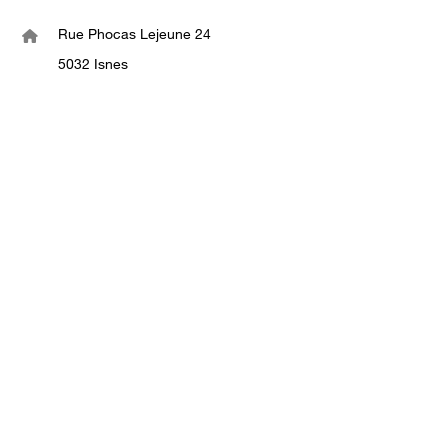
Rue Phocas Lejeune 24
5032 Isnes
+3281946060
infob2b@walcom.be
www.walcom.be
VOLG ONS