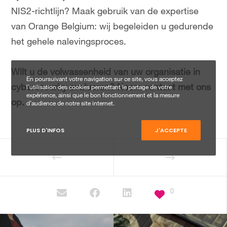
NIS2-richtlijn? Maak gebruik van de expertise
van Orange Belgium: wij begeleiden u gedurende
het gehele nalevingsproces.
Wilt u de volwassenheid van uw organisatie in
En poursuivant votre navigation sur ce site, vous acceptez
cybersecurity evalueren? Neem contact met ons
l’utilisation des cookies permettant le partage de votre
expérience, ainsi que le bon fonctionnement et la mesure
op.
d’audience de notre site internet.
PLUS D'INFOS
J'ACCEPTE
0