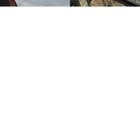
Walcom Business Solutions SA is sinds 2015 een
dochteronderneming van de Orange Groep. De roeping van
Walcom is om zich te richten op een professioneel cliënteel dat
voornamelijk bestaat uit kleine en middelgrote ondernemingen.