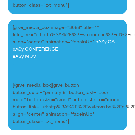
button_class=”txt_menu”]
[grve_media_box image=”3688″ title=””
title_link=”url:http%3A%2F%2Fwalcom.be%2Fnl%2Fapp
align=”center” animation=”fadeInUp”]
eASy CALL
eASy CONFERENCE
eASy MDM
.
.
.
[/grve_media_box][grve_button
button_color=”primary-5″ button_text=”Leer
meer” button_size=”small” button_shape=”round”
button_link=”url:http%3A%2F%2Fwalcom.be%2Fnl%2Fa
align=”center” animation=”fadeInUp”
button_class=”txt_menu”]