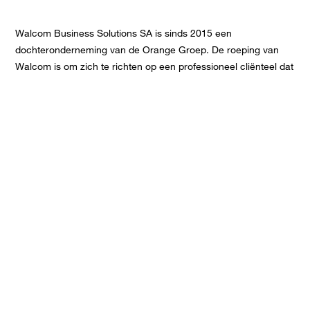
Walcom Business Solutions SA is sinds 2015 een
dochteronderneming van de Orange Groep. De roeping van
Walcom is om zich te richten op een professioneel cliënteel dat
voornamelijk bestaat uit kleine en middelgrote ondernemingen.
Walcom Business Solutions en Orange staan voor de
flexibiliteit van een kmo en de slagkracht van een groep.
CONTACTEER ONS!
Rue Phocas Lejeune 24
5032 Isnes
+3281946060
infob2b@walcom.be