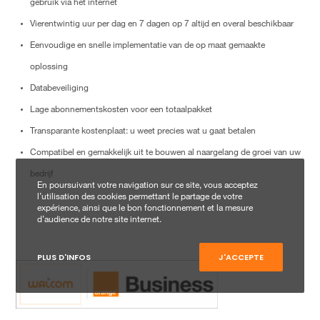
gebruik via het internet
Vierentwintig uur per dag en 7 dagen op 7 altijd en overal beschikbaar
Eenvoudige en snelle implementatie van de op maat gemaakte
oplossing
Databeveiliging
Lage abonnementskosten voor een totaalpakket
Transparante kostenplaat: u weet precies wat u gaat betalen
Compatibel en gemakkelijk uit te bouwen al naargelang de groei van uw
bedrijf
En poursuivant votre navigation sur ce site, vous acceptez
l’utilisation des cookies permettant le partage de votre
expérience, ainsi que le bon fonctionnement et la mesure
d’audience de notre site internet.
PLUS D'INFOS
J'ACCEPTE