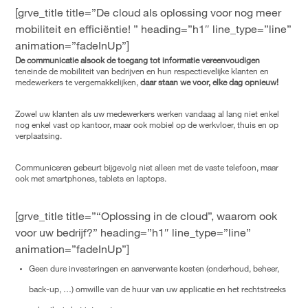
[grve_title title=”De cloud als oplossing voor nog meer
mobiliteit en efficiëntie! ” heading=”h1″ line_type=”line”
animation=”fadeInUp”]
De communicatie alsook de toegang tot informatie vereenvoudigen
teneinde de mobiliteit van bedrijven en hun respectievelijke klanten en
medewerkers te vergemakkelijken,
daar staan we voor, elke dag opnieuw!
Zowel uw klanten als uw medewerkers werken vandaag al lang niet enkel
nog enkel vast op kantoor, maar ook mobiel op de werkvloer, thuis en op
verplaatsing.
Communiceren gebeurt bijgevolg niet alleen met de vaste telefoon, maar
ook met smartphones, tablets en laptops.
[grve_title title=”“Oplossing in de cloud”, waarom ook
voor uw bedrijf?” heading=”h1″ line_type=”line”
animation=”fadeInUp”]
Geen dure investeringen en aanverwante kosten (onderhoud, beheer,
back-up, …) omwille van de huur van uw applicatie en het rechtstreeks