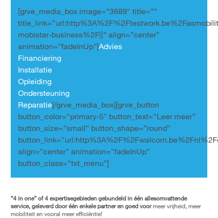
[grve_media_box image=”3689″ title=””
title_link=”url:http%3A%2F%2Ftestwork.be%2Fasmobil
mobistar-business%2F||” align=”center”
animation=”fadeInUp”]
Advies
Financiering
Installatie
Opleiding
Ondersteuning
Reparatie
[/grve_media_box][grve_button
button_color=”primary-5″ button_text=”Leer meer”
button_size=”small” button_shape=”round”
button_link=”url:http%3A%2F%2Fwalcom.be%2Fnl%2Fd
align=”center” animation=”fadeInUp”
button_class=”txt_menu”]
“4 in one” of 4 expertisegebieden gebundeld in één allesomvattende
service, geleverd door één enkele partner en goed voor
meer vrijheid, meer
mobiliteit en vooral meer efficiëntie!