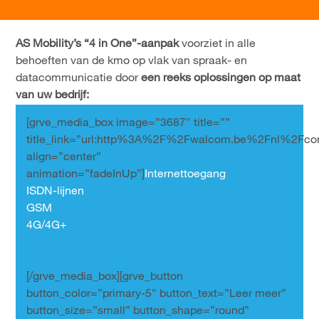
AS Mobility’s “4 in One”-aanpak
voorziet in alle
behoeften van de kmo op vlak van spraak- en
datacommunicatie door
een reeks oplossingen op maat
van uw bedrijf:
[grve_media_box image=”3687″ title=””
title_link=”url:http%3A%2F%2Fwalcom.be%2Fnl%2Fconnec
align=”center”
animation=”fadeInUp”]
Internettoegang
ISDN-lijnen
GSM
4G/4G+
.
.
[/grve_media_box][grve_button
button_color=”primary-5″ button_text=”Leer meer”
button_size=”small” button_shape=”round”