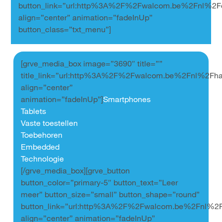
button_link=”url:http%3A%2F%2Fwalcom.be%2Fnl%2Fconn
align=”center” animation=”fadeInUp”
button_class=”txt_menu”]
[grve_media_box image=”3690″ title=””
title_link=”url:http%3A%2F%2Fwalcom.be%2Fnl%2Fhar
align=”center”
animation=”fadeInUp”]
Smartphones
Tablets
Vaste toestellen
Toebehoren
Embedded
Technologie
[/grve_media_box][grve_button
button_color=”primary-5″ button_text=”Leer
meer” button_size=”small” button_shape=”round”
button_link=”url:http%3A%2F%2Fwalcom.be%2Fnl%2F
align=”center” animation=”fadeInUp”